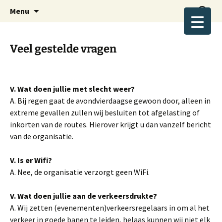
Wandelplezier voor jong en oud.
Ga
Zoeken
Avond4daagse Beverwijk
Menu
naar
naar:
de
inhoud
Veel gestelde vragen
V. Wat doen jullie met slecht weer?
A. Bij regen gaat de avondvierdaagse gewoon door, alleen in
extreme gevallen zullen wij besluiten tot afgelasting of
inkorten van de routes. Hierover krijgt u dan vanzelf bericht
van de organisatie.
V. Is er Wifi?
A. Nee, de organisatie verzorgt geen WiFi.
V. Wat doen jullie aan de verkeersdrukte?
A. Wij zetten (evenementen)verkeersregelaars in om al het
verkeer in goede banen te leiden, helaas kunnen wij niet elk