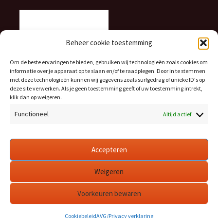
Beheer cookie toestemming
Om de beste ervaringen te bieden, gebruiken wij technologieën zoals cookies om
informatie over je apparaat op te slaan en/of te raadplegen. Door in te stemmen
met deze technologieën kunnen wij gegevens zoals surfgedrag of unieke ID's op
deze site verwerken. Als je geen toestemming geeft of uw toestemming intrekt,
klik dan op weigeren.
Functioneel
Altijd actief
Accepteren
Weigeren
Voorkeuren bewaren
AVG/Privacy verklaring
Met trots aangedreven door WordPress
Cookiebeleid
AVG/Privacy verklaring