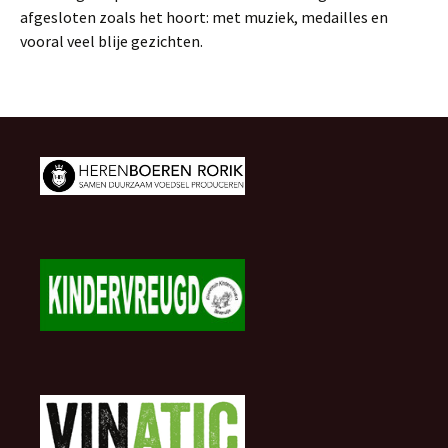
afgesloten zoals het hoort: met muziek, medailles en
vooral veel blije gezichten.