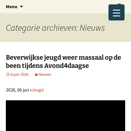
Wandelplezier voor jong en oud.
Ga
Zoeken
Avond4daagse Beverwijk
Menu
naar
naar:
de
inhoud
Categorie archieven: Nieuws
Beverwijkse jeugd weer massaal op de
been tijdens Avond4daagse
6 juni 2026
Nieuws
2026, 06 jun •
Jeugd