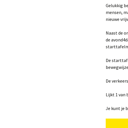
Gelukkig be
Routes Beverwijk 2023
mensen, maa
nieuwe vrijw
Naast de or
de avond4d
starttafel
De startta
bewegwijzer
De verkeer
Lijkt 1 van
Je kunt je 