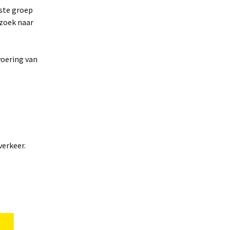
aste groep
 zoek naar
voering van
verkeer.