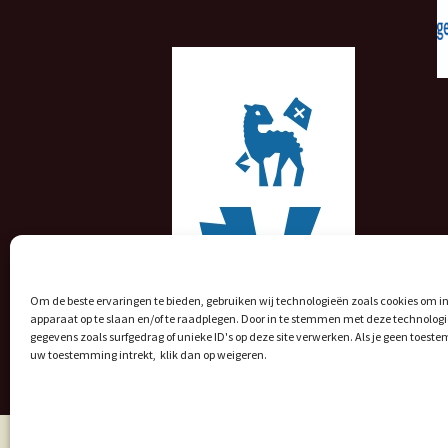
Om de beste ervaringen te bieden, gebruiken wij technologieën zoals cookies om in
apparaat op te slaan en/of te raadplegen. Door in te stemmen met deze technolog
gegevens zoals surfgedrag of unieke ID's op deze site verwerken. Als je geen toeste
uw toestemming intrekt, klik dan op weigeren.