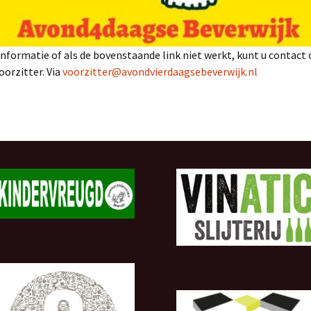
nformatie of als de bovenstaande link niet werkt, kunt u contac
orzitter. Via
voorzitter@avondvierdaagsebeverwijk.nl