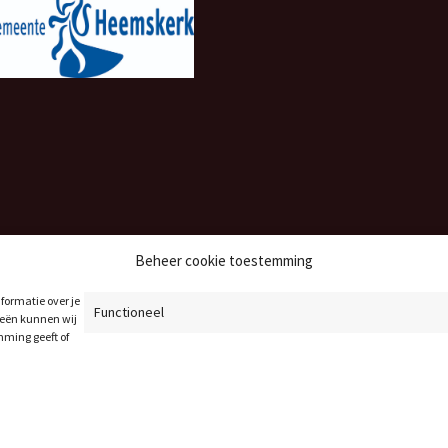
Beheer cookie toestemming
formatie over je
Functioneel
ieën kunnen wij
mming geeft of