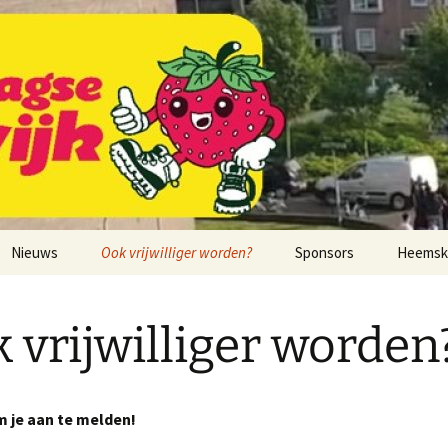
.
gse Beverwijk
Nieuws
Ook vrijwilliger worden?
Sponsors
Heemsk
Sponsor worden?
 vrijwilliger worden
 je aan te melden!