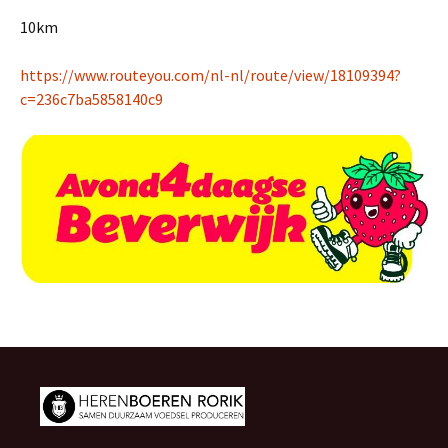
10km
https://www.routeyou.com/nl-nl/route/view/18109394?
c=236c7ba5858140c9