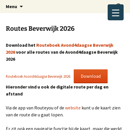
Wandelplezier voor jong en oud.
Ga
Zoeken
Avond4daagse Beverwijk
Menu
naar
naar:
de
inhoud
Routes Beverwijk 2026
Download het
Routeboek Avond4daagse Beverwijk
2026
voor alle routes van de Avond4daagse Beverwijk
2026
Download
Routeboek Avond4daagse Beverwijk 2026
Hieronder vind u ook de digitale route per dag en
afstand
Via de app van Routeyou of de
website
kunt u de kaart zien
van de route die u gaat lopen.
Er zit ook een navigatie functie bij de kaart, maar die werkt