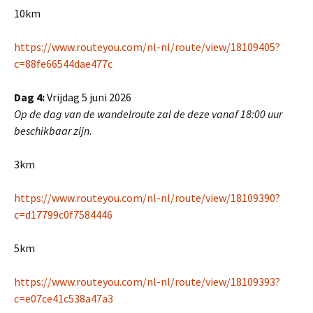
10km
https://www.routeyou.com/nl-nl/route/view/18109405?
c=88fe66544dae477c
Dag 4:
Vrijdag 5 juni 2026
Op de dag van de wandelroute zal de deze vanaf 18:00 uur
beschikbaar zijn
.
3km
https://www.routeyou.com/nl-nl/route/view/18109390?
c=d17799c0f7584446
5km
https://www.routeyou.com/nl-nl/route/view/18109393?
c=e07ce41c538a47a3